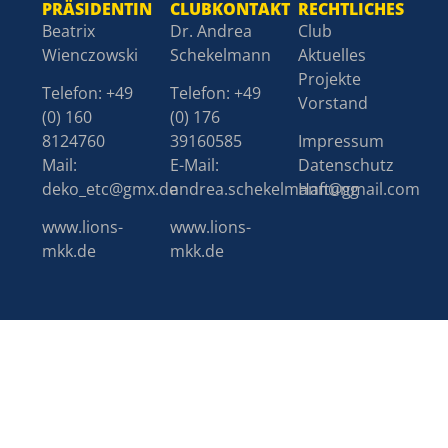
PRÄSIDENTIN
CLUBKONTAKT
RECHTLICHES
Beatrix
Dr. Andrea
Club
Wienczowski
Schekelmann
Aktuelles
Projekte
Telefon: +49
Telefon: +49
Vorstand
(0) 160
(0) 176
8124760
39160585
Impressum
Mail:
E-Mail:
Datenschutz
deko_etc@gmx.de
andrea.schekelmann@gmail.com
Haftung
www.lions-
www.lions-
mkk.de
mkk.de